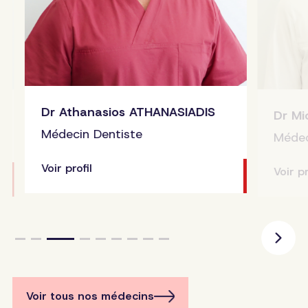
Dr Athanasios ATHANASIADIS
Dr Mic
Médecin Dentiste
Médecin
Voir profil
Voir profi
Voir tous nos médecins