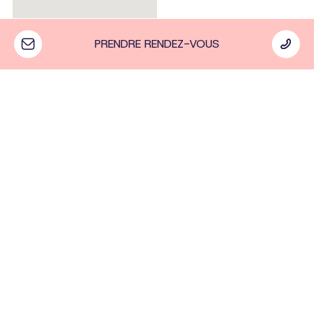
NOS LABORATOIRES
NOTRE DISTRIBUTEUR
EASYLAB
PRENDRE RENDEZ-VOUS
DentalDiscount
Conthey
Collombey
Fribourg
Lausanne
dentalgroup.ch
Politique de confidentialité
|
Politique relative aux
cookies
© 2026 Clinique Dentaire du Valais. Tous droits réservés